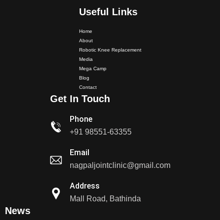
Useful Links
Home
About
Robotic Knee Replacement
Media
Mega Camp
Dr. PS Nagpal Launched Punjab's 1st Fully Active..
Blog
Contact
Get In Touch
Dr PS Nagpal, Nagpal SuperSpeciality Hospital, got...
Phone
Dr PS Nagpal, Nagpal Super Speciality Hospital, got
+91 98551-63355
Punjab's 1st fully active joint replacement..
Email
nagpaljointclinic@gmail.com
Dr PS Nagpal, Nagpal Super Speciality Hospital, got
Punjab's 1st fully active joint replacement..
Address
Mall Road, Bathinda
Dr PS Nagpal, Nagpal SuperSpeciality Hosp, got
News
Punjab's 1st fully active...